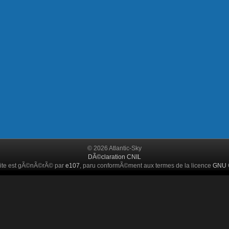
© 2026 Atlantic-Sky
DÃ©claration CNIL
ite est gÃ©nÃ©rÃ© par
e107
, paru conformÃ©ment aux termes de la licence
GNU