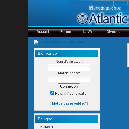
Accueil
Forum
La VA
Divers
Bienvenue
Nom d'utilisateur:
Mot de passe:
Retenir l'identification
[
Mot de passe oublié?
]
En ligne
Invités :18