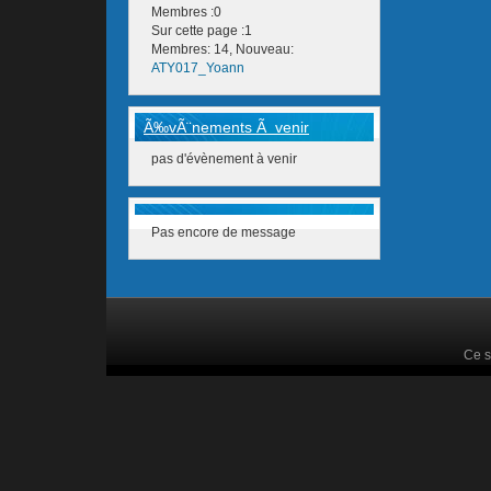
Membres :0
Sur cette page :1
Membres: 14, Nouveau:
ATY017_Yoann
Ã‰vÃ¨nements Ã venir
pas d'évènement à venir
Pas encore de message
Ce s