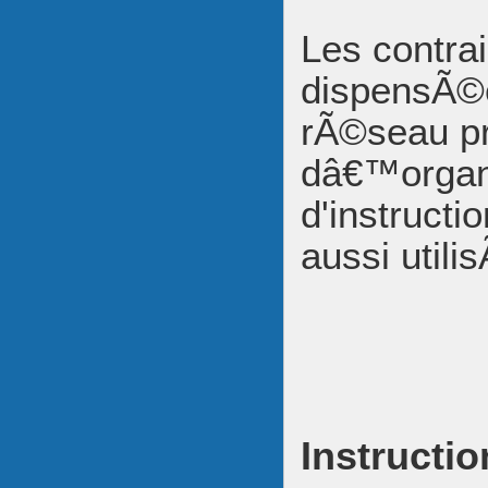
Les contra
dispensÃ©e
rÃ©seau pr
dâ€™organi
d'instruct
aussi utili
Instructio