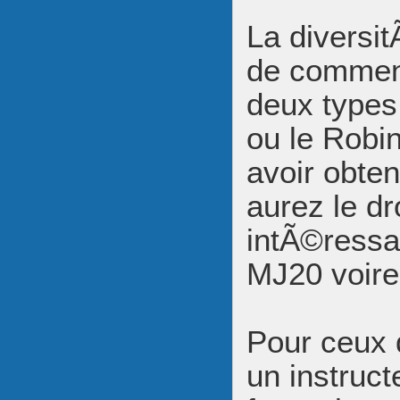
La diversit
de commenc
deux types
ou le Robi
avoir obte
aurez le dr
intÃ©ress
MJ20 voire
Pour ceux q
un instruc