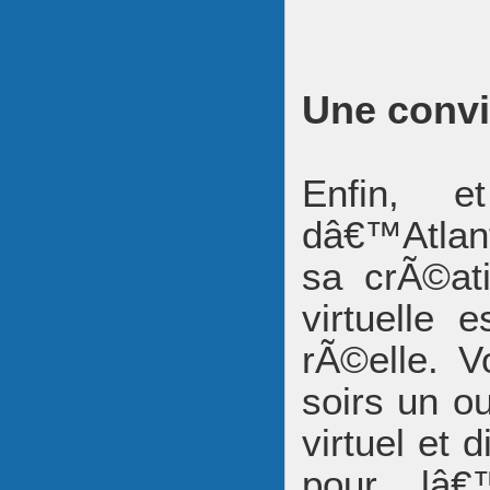
Une convi
Enfin, 
dâ€™Atlant
sa crÃ©ati
virtuelle
rÃ©elle. V
soirs un o
virtuel et 
pour lâ€