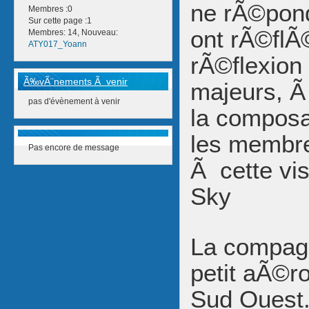
ne rÃ©pond
Membres :0
Sur cette page :1
ont rÃ©flÃ
Membres: 14, Nouveau:
ATY017_Yoann
rÃ©flexion
Ã‰vÃ¨nements Ã venir
majeurs, Ã
pas d'évènement à venir
la composa
les membre
Pas encore de message
Ã cette vi
Sky
La compag
petit aÃ©r
Sud Ouest