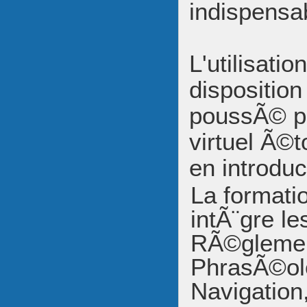
indispensa
L'utilisati
dispositio
poussÃ© pl
virtuel Ã©
en introduc
La formatio
intÃ¨gre l
RÃ©glemen
PhrasÃ©ol
Navigation,