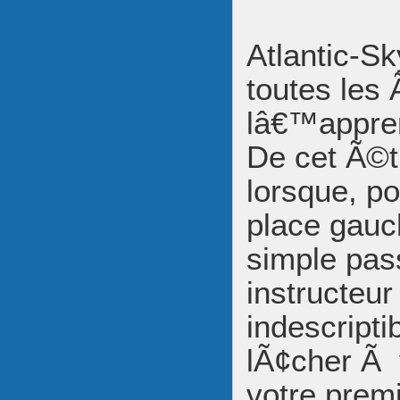
Atlantic-S
toutes les
lâ€™appren
De cet Ã©t
lorsque, p
place gauc
simple pas
instructeur
indescripti
lÃ¢cher Ã 
votre premi