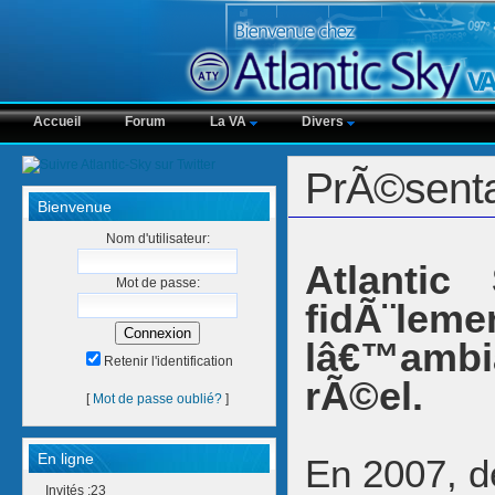
Accueil
Forum
La VA
Divers
PrÃ©senta
Bienvenue
Nom d'utilisateur:
Atlanti
Mot de passe:
fidÃ¨lem
lâ€™ambi
Retenir l'identification
rÃ©el.
[
Mot de passe oublié?
]
En ligne
En 2007, d
Invités :23