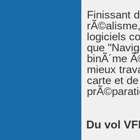
Finissant d
rÃ©alisme, 
logiciels 
que "Navig
binÃ´me Ã©
mieux trava
carte et de
prÃ©parati
Du vol VF