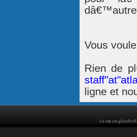
dâ€™autre
Vous voule
Rien de p
staff"at"atl
ligne et n
Ce site est gÃ©nÃ©r