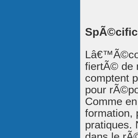
SpÃ©cific
Lâ€™Ã©cole
fiertÃ© de 
comptent p
pour rÃ©p
Comme en a
formation,
pratiques. 
dans le rÃ