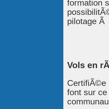
formation s
possibilitÃ
pilotage Ã
Vols en r
CertifiÃ©e 
font sur c
communautÃ