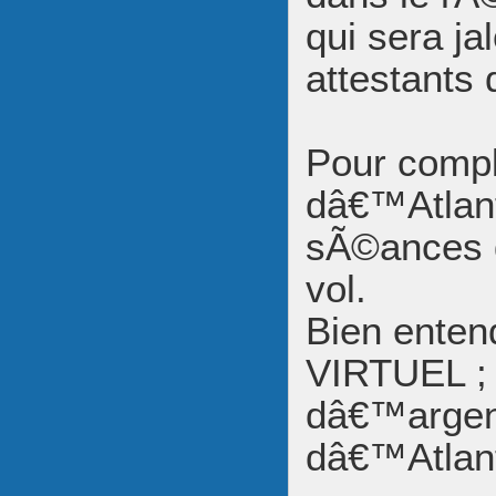
qui sera j
attestants 
Pour compl
dâ€™Atlant
sÃ©ances d
vol.
Bien enten
VIRTUEL ;
dâ€™argent
dâ€™Atlant