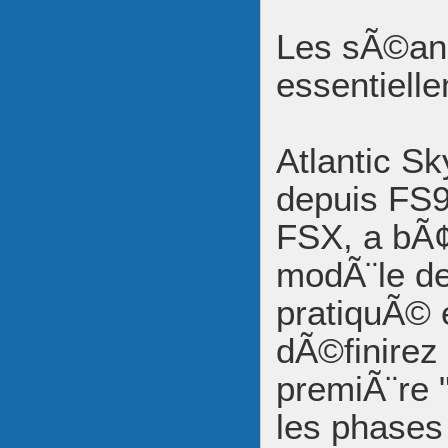
Les sÃ©anc
essentiell
Atlantic S
depuis FS9
FSX, a bÃ¢
modÃ¨le de
pratiquÃ© 
dÃ©finirez
premiÃ¨re 
les phases