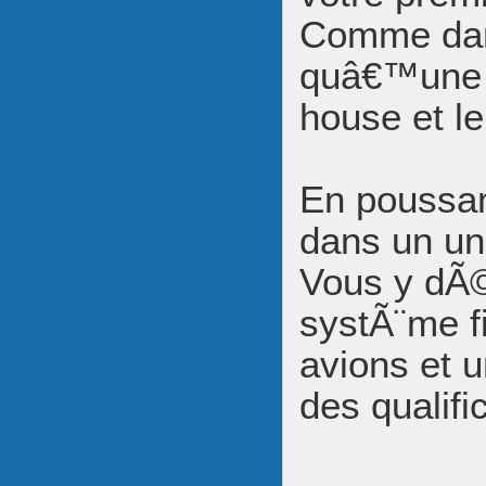
Comme dan
quâ€™une hÃ
house et le
En poussan
dans un un
Vous y dÃ©
systÃ¨me f
avions et u
des qualifi