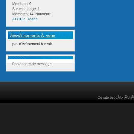
Membres :0
Sur cette page :1
Membres: 14, Nouveau:
ATY017_Yoann
Ã‰vÃ¨nements Ã venir
pas d'évènement à venir
Pas encore de message
Ce site est gÃ©nÃ©r