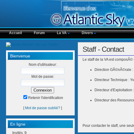
Accueil
Forum
La VA
Divers
Staff - Contact
Bienvenue
Le staff de la VA est composÃ© 
Nom d'utilisateur:
Direction GÃ©nÃ©rale 
Mot de passe:
Directeur Technique :
Directeur d'Exploitation
Retenir l'identification
Directeur des Ressourc
[
Mot de passe oublié?
]
En ligne
Pour contacter le staff, une seu
Invités :9