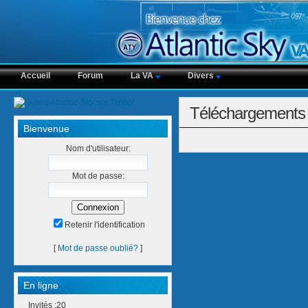
Accueil
Forum
La VA
Divers
Téléchargements
Bienvenue
Nom d'utilisateur:
Mot de passe:
Retenir l'identification
[
Mot de passe oublié?
]
En ligne
Invités :20