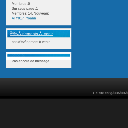
Membres :0
Sur cette page :1
Membres: 14, Nouveau:
ATY017_Yoann
Ã‰vÃ¨nements Ã venir
pas d'évènement à venir
Pas encore de message
Ce site est gÃ©nÃ©r