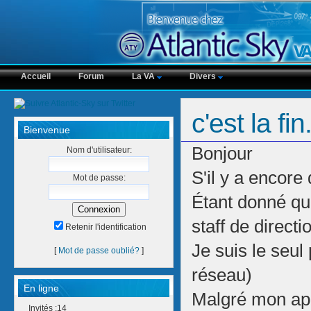
Accueil
Forum
La VA
Divers
c'est la fi
Bienvenue
Bonjour
Nom d'utilisateur:
S'il y a encore 
Mot de passe:
Étant donné qu'
staff de directi
Retenir l'identification
Je suis le seul
[
Mot de passe oublié?
]
réseau)
En ligne
Malgré mon appel
Invités :14