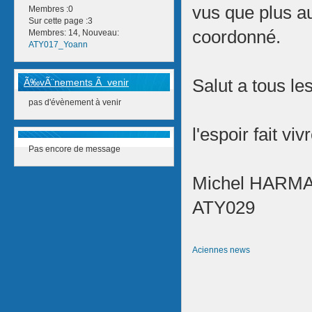
vus que plus au
Membres :0
Sur cette page :3
coordonné.
Membres: 14, Nouveau:
ATY017_Yoann
Salut a tous le
Ã‰vÃ¨nements Ã venir
pas d'évènement à venir
l'espoir fait viv
Pas encore de message
Michel HARMA
ATY029
Aciennes news