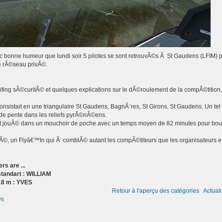
 bonne humeur que lundi soir 5 pilotes se sont retrouvÃ©s Ã St Gaudens (LFIM)
re rÃ©seau privÃ©.
ifing sÃ©curitÃ© et quelques explications sur le dÃ©roulement de la compÃ©tition, 
nsistait en une triangulaire St Gaudens, BagnÃ¨res, St Girons, St Gaudens. Un tel p
 de pente dans les reliefs pyrÃ©nÃ©ens.
 jouÃ© dans un mouchoir de poche avec un temps moyen de 82 minutes pour boucl
, un Flyâ€™In qui Ã comblÃ© autant les compÃ©titeurs que les organisateurs et 
rs are ...
tandart : WILLIAM
18 m : YVES
Retour à l'aperçu des catégories
Actuali
ws