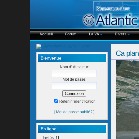
Accueil
Forum
La VA
Divers
Ca plan
Bienvenue
Nom d'utilisateur:
Mot de passe:
Retenir l'identification
[
Mot de passe oublié?
]
En ligne
Invités :11