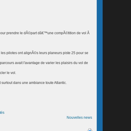
 pour prendre le dÃ©part dâ€™une compÃ©tition de vol Ã
les pilotes ont alignÃ©s leurs planeurs piste 25 pour se
arcours avait l'avantage de varier les plaisirs du vol de
er le vol.
surtout dans une ambiance toute Atlantic.
tés
Nouvelles news