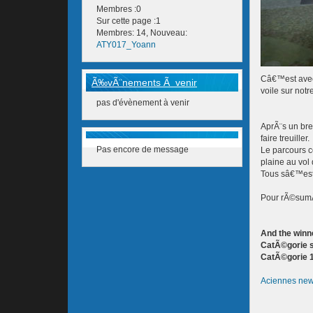
Membres :0
Sur cette page :1
Membres: 14, Nouveau:
ATY017_Yoann
Câ€™est avec
Ã‰vÃ¨nements Ã venir
voile sur not
pas d'évènement à venir
AprÃ¨s un bre
faire treuiller.
Pas encore de message
Le parcours co
plaine au vol
Tous sâ€™est
Pour rÃ©sumÃ©
And the winne
CatÃ©gorie s
CatÃ©gorie 
Aciennes ne