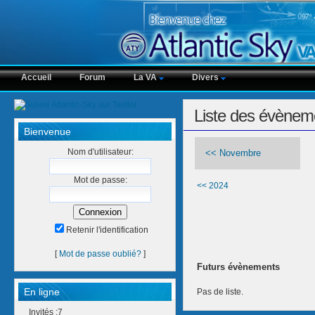
Accueil
Forum
La VA
Divers
Liste des évènem
Bienvenue
Nom d'utilisateur:
<< Novembre
Mot de passe:
<< 2024
Retenir l'identification
[
Mot de passe oublié?
]
Futurs évènements
En ligne
Pas de liste.
Invités :7