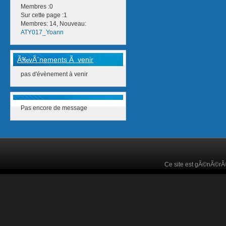
Membres :0
Sur cette page :1
Membres: 14, Nouveau:
ATY017_Yoann
Ã‰vÃ¨nements Ã venir
pas d'évènement à venir
Pas encore de message
Ce site est gÃ©nÃ©r