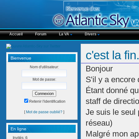
Accueil
Forum
La VA
Divers
c'est la fi
Bienvenue
Bonjour
Nom d'utilisateur:
S'il y a encore 
Mot de passe:
Étant donné qu'
staff de directi
Retenir l'identification
Je suis le seul
[
Mot de passe oublié?
]
réseau)
En ligne
Malgré mon appel
Invités :6