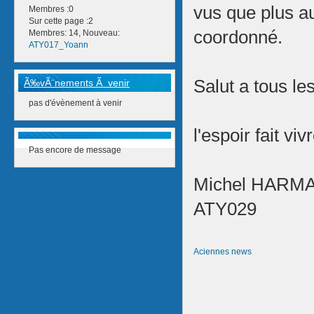
vus que plus au
Membres :0
Sur cette page :2
coordonné.
Membres: 14, Nouveau:
ATY017_Yoann
Salut a tous le
Ã‰vÃ¨nements Ã venir
pas d'évènement à venir
l'espoir fait viv
Pas encore de message
Michel HARMA
ATY029
Aciennes news