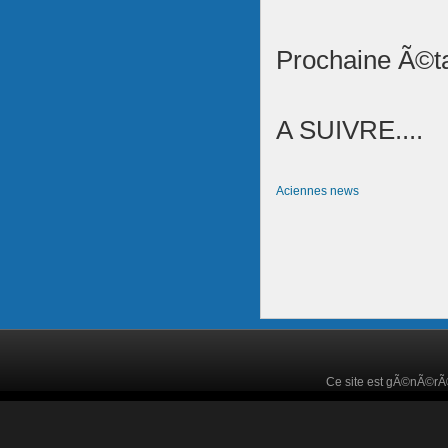
Prochaine Ã©t
A SUIVRE....
Aciennes news
Ce site est gÃ©nÃ©r