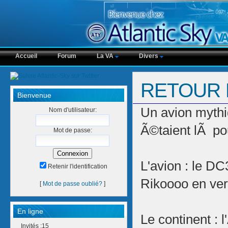
Accueil
Forum
La VA
Divers
RETOUR 
Bienvenue
Un avion mythi
Nom d'utilisateur:
Ã©taient lÃ pou
Mot de passe:
L'avion : le D
Retenir l'identification
Rikoooo en ver
[
Mot de passe oublié?
]
En ligne
Le continent : l
Invités :15