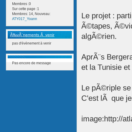
Membres :0
Sur cette page :1
Le projet : par
Membres: 14, Nouveau:
ATY017_Yoann
Ã©tapes, Ã©vi
algÃ©rien.
Ã‰vÃ¨nements Ã venir
pas d'évènement à venir
AprÃ¨s Bergera
Pas encore de message
et la Tunisie 
Le pÃ©riple se
C'est lÃ que j
image:http://a