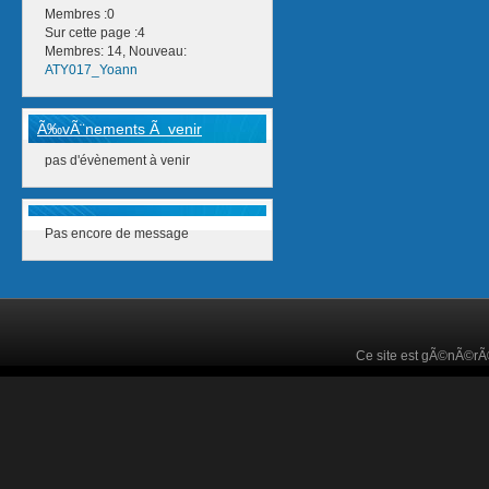
Membres :0
Sur cette page :4
Membres: 14, Nouveau:
ATY017_Yoann
Ã‰vÃ¨nements Ã venir
pas d'évènement à venir
Pas encore de message
Ce site est gÃ©nÃ©r