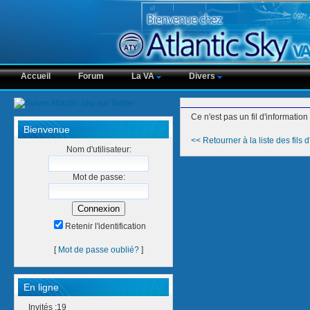
Accueil
Forum
La VA
Divers
Ce n'est pas un fil d'information
Bienvenue
<< Retourner à la liste des fils 
Nom d'utilisateur:
Mot de passe:
Retenir l'identification
[
Mot de passe oublié?
]
En ligne
Invités :19