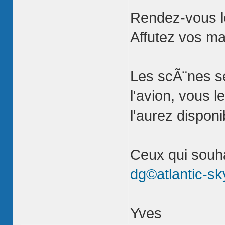
Rendez-vous l
Affutez vos ma
Les scÃ¨nes s
l'avion, vous 
l'aurez dispon
Ceux qui souha
dg©atlantic-sky
Yves