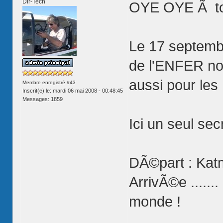
Dir-Tech
OYE OYE Ã to
Le 17 septemb
de l'ENFER nou
aussi pour les 
Membre enregistré #43
Inscrit(e) le: mardi 06 mai 2008 - 00:48:45
Messages: 1859
Ici un seul secr
DÃ©part : Ka
ArrivÃ©e .....
monde !