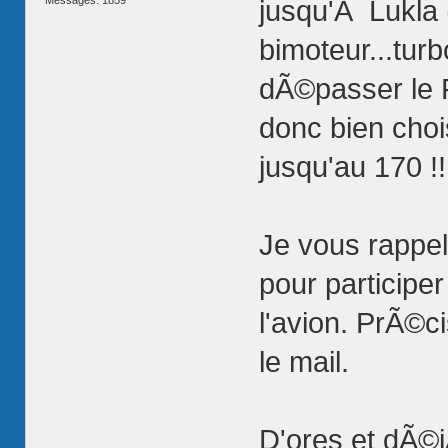
Messages: 1859
jusqu'Ã Lukla 
bimoteur...turb
dÃ©passer le F
donc bien choi
jusqu'au 170 !!
Je vous rappell
pour participe
l'avion. PrÃ©
le mail.
D'ores et dÃ©j