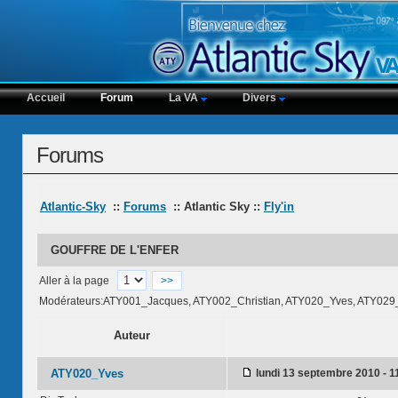
Accueil
Forum
La VA
Divers
Forums
Atlantic-Sky
::
Forums
:: Atlantic Sky ::
Fly'in
GOUFFRE DE L'ENFER
Aller à la page
>>
Modérateurs:ATY001_Jacques, ATY002_Christian, ATY020_Yves, ATY029
Auteur
ATY020_Yves
lundi 13 septembre 2010 - 1