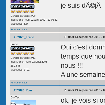
je suis dÃ©jÃ l
Membre enregistré #80
Inscrit(e) le: jeudi 02 avril 2009 - 22:06:52
Messages: 827
Retour en haut
ATY025_Fredo
lundi 13 septembre 2010 - 1
Fredo
Oui c'est domm
temps que nous
Membre enregistré #51
Inscrit(e) le: mardi 22 juillet 2008 -
nous !!!
23:24:48
Messages: 1702
A une semaine p
Retour en haut
ATY020_Yves
lundi 13 septembre 2010 - 1
Dir-Tech
ok, je vois si